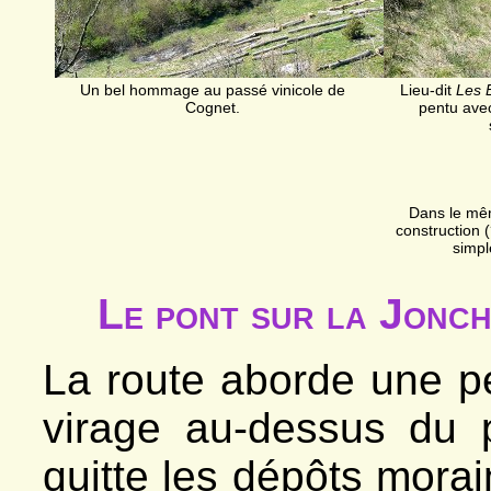
Un bel hommage au passé vinicole de
Lieu-dit
Les 
Cognet.
pentu ave
Dans le mê
construction 
simpl
Le pont sur la Jonc
La route aborde une pe
virage au-dessus du 
quitte les dépôts morai