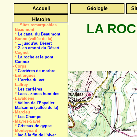
Accueil
Géologie
Si
Histoire
LA ROC
Sites remarquables
- Beaumont
*
Le canal du Beaumont
- Bonne (vallée de la)
*
1. jusqu'au Désert
*
2. en amont du Désert
- Cognet
*
La roche et le pont
-
Connex
- Corps
*
Carrières de marbre
- Entraigues
*
L'arche du vet
- Laffrey
*
Les carrières
*
Lacs - zones humides
- Lavaldens
*
Vallon de l'Espalier
-
Malsanne (vallée de la)
- Marcieu
*
Les Champs
- Mayres-Savel
*
Cristaux de gypse
- Monteynard
*
lac à la fin de l'hiver