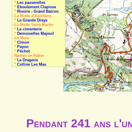
*
Les passerelles
*
Eboulement Clapisse
*
Rivoire - Grand Balcon
- La Motte d'Aveillans
*
La Grande Draye
- La Motte Saint Martin
*
La cimenterie
*
Demoiselles Majeuil
- La Mure
*
Cimon
*
Payon
*
Péchot
- Nantes en Ratier
*
La Dragerie
*
Colline Les Mas
- Pellafol
*
Les Gillardes
- Pierre-Châtel
*
La Pierre Perçée
- Prunières
*
meulière
- Saint-Arey
*
Demoiselle coiffée
*
Travertin de la Baume
- Sainte-Luce
*
La carrière
- Saint-Honoré
Pendant 241 ans l'u
*
Oullière (Col d')
*
Le Piquet de Nantes
- Saint-Laurent-en-B