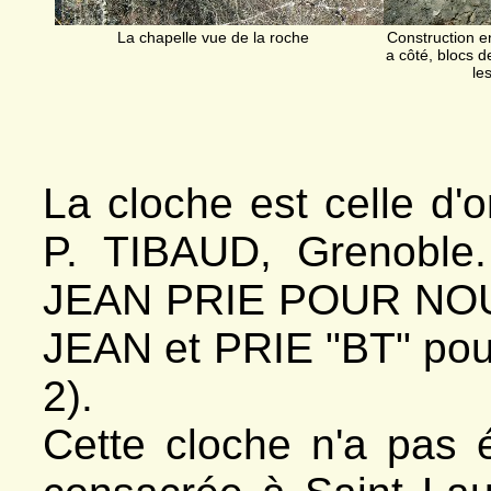
La chapelle vue de la roche
Construction en
a côté, blocs d
le
Portail
La cloche est celle d'o
P. TIBAUD, Grenoble.
JEAN PRIE POUR NOUS"
JEAN et PRIE "BT" pour
2).
Cette cloche n'a pas 