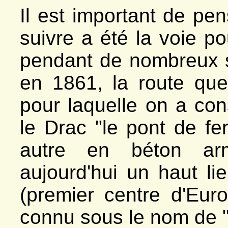
*
Les Garguettes
Il est important de pen
- La Salette
*
Les accès
*
Le col d'Hurtières
suivre a été la voie p
*
Le Gargas
*
Le Col de Prés Clos
- Senépi
pendant de nombreux si
*
Les Signaraux
*
Bornes Le Camus
*
Pierre Plantée
en 1861, la route que 
- Siévoz
*
Ancienne cimenterie
*
Le Besset
pour laquelle on a con
- Sousville
*
Pont-Haut, demoiselles
- Susville
le Drac "le pont de f
*
Discordance Chuzins
*
Merlins, effondrement
*
Roche Paviote
autre en béton arm
*
Carrières Versenat
*
Rocher Siéroux
aujourd'hui un haut lie
- Valbonnais
*
Cimenterie Pelloux
*
La carrière de gypse
(premier centre d'Eur
*
Géologie et escalade
- Valsenestre
*
Village et géologie
connu sous le nom de 
*
Le cipolin
*
Combe Oursière
*
Le col de Côte Belle