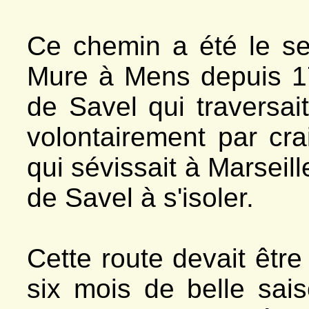
*
Le vallon
- Venosc
*
Vallon de la Muzelle
Ce chemin a été le seu
- Villard-Saint-Christophe
*
Ciment, carrière
*
Chinarde, carrière
Mure à Mens depuis 17
*
Côte Dure
*
Fontaine du Fayet
de Savel qui traversait
volontairement par cra
qui sévissait à Marseill
de Savel à s'isoler.
Cette route devait être
six mois de belle sais