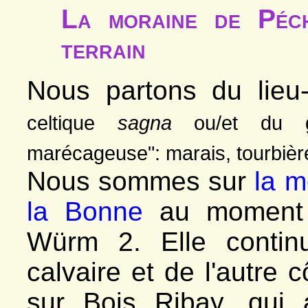
La moraine de Péch
terrain
Nous partons du lieu
celtique
sagna
ou/et du 
marécageuse": marais, tourbièr
Nous sommes sur
la m
la Bonne
au moment 
Würm 2. Elle contin
calvaire et de l'autre c
sur Bois Ribay, qui 